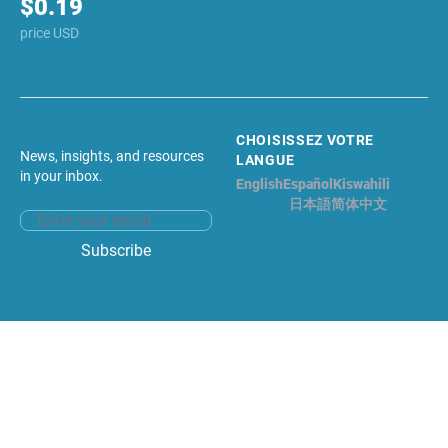
$0.19
price USD
CHOISISSEZ VOTRE
News, insights, and resources
LANGUE
in your inbox.
English
Español
Kiswahili
Français
日本語
简体中文
Email address
Subscribe
Facebook
Twitter
©2026 LIDO NATION. Tous les droits sont