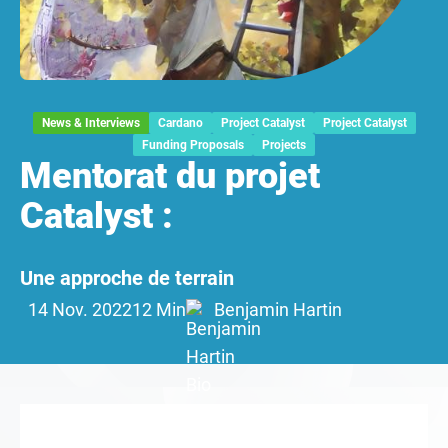
News & Interviews
Cardano
Project Catalyst
Project Catalyst
Funding Proposals
Projects
Mentorat du projet
Catalyst :
Une approche de terrain
14 Nov. 2022
12 Min
Benjamin Hartin