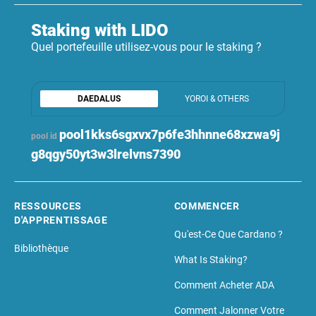
Staking with LIDO
Quel portefeuille utilisez-vous pour le staking ?
DAEDALUS
YOROI & OTHERS
pool1kks6sgxvx7p6fe3hhnne68xzwa9j
pool id
g8qgy50yt3w3lrelvns7390
RESSOURCES
COMMENCER
D'APPRENTISSAGE
Qu'est-Ce Que Cardano ?
Bibliothèque
What Is Staking?
Comment Acheter ADA
Comment Jalonner Votre