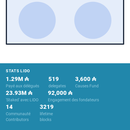
Footer
STATS LIDO
1.29M ₳
519
3,600 ₳
Payé aux délégués
delegates
Causes Fund
23.93M ₳
92,000 ₳
'Staked' avec LIDO
Engagement des fondateurs
14
3219
Communauté
lifetime
Contributors
blocks