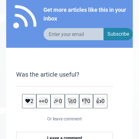
Get more articles like this in your
inbox
Email address
Subscribe
Was the article useful?
❤️
2
👀
0
🎉
0
🚀
0
👎
0
👍
0
Or leave comment
Leave a comment