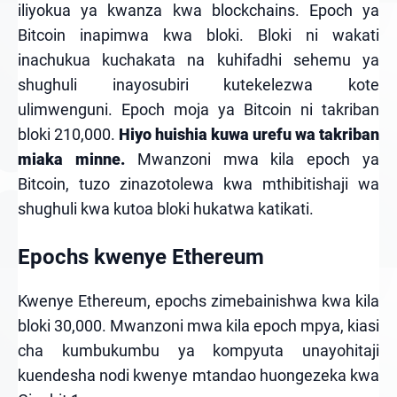
iliyokua ya kwanza kwa blockchains. Epoch ya
Bitcoin inapimwa kwa bloki. Bloki ni wakati
inachukua kuchakata na kuhifadhi sehemu ya
shughuli inayosubiri kutekelezwa kote
ulimwenguni. Epoch moja ya Bitcoin ni takriban
bloki 210,000.
Hiyo huishia kuwa urefu wa takriban
miaka minne.
Mwanzoni mwa kila epoch ya
Bitcoin, tuzo zinazotolewa kwa mthibitishaji wa
shughuli kwa kutoa bloki hukatwa katikati.
Epochs kwenye Ethereum
Kwenye Ethereum, epochs zimebainishwa kwa kila
bloki 30,000. Mwanzoni mwa kila epoch mpya, kiasi
cha kumbukumbu ya kompyuta unayohitaji
kuendesha nodi kwenye mtandao huongezeka kwa