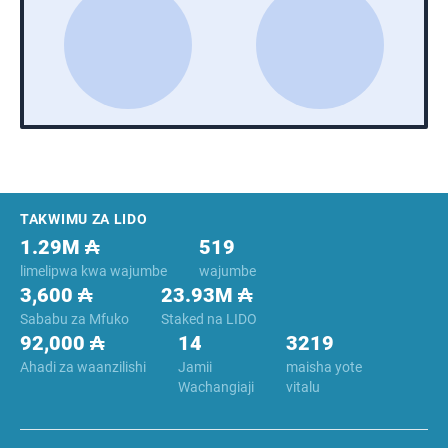
Footer
TAKWIMU ZA LIDO
1.29M ₳
519
limelipwa kwa wajumbe
wajumbe
3,600 ₳
23.93M ₳
Sababu za Mfuko
Staked na LIDO
92,000 ₳
14
3219
Ahadi za waanzilishi
Jamii
maisha yote
Wachangiaji
vitalu