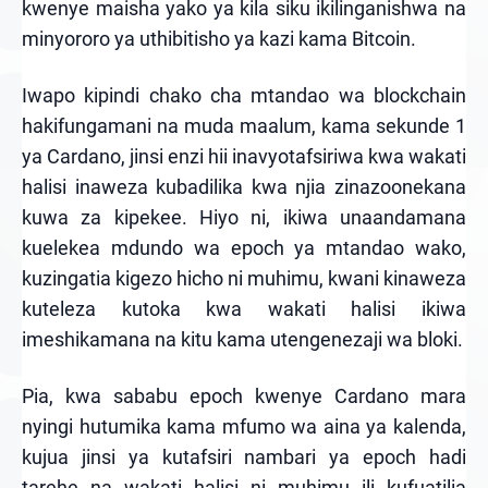
kwenye maisha yako ya kila siku ikilinganishwa na
minyororo ya uthibitisho ya kazi kama Bitcoin.
Iwapo kipindi chako cha mtandao wa blockchain
hakifungamani na muda maalum, kama sekunde 1
ya Cardano, jinsi enzi hii inavyotafsiriwa kwa wakati
halisi inaweza kubadilika kwa njia zinazoonekana
kuwa za kipekee. Hiyo ni, ikiwa unaandamana
kuelekea mdundo wa epoch ya mtandao wako,
kuzingatia kigezo hicho ni muhimu, kwani kinaweza
kuteleza kutoka kwa wakati halisi ikiwa
imeshikamana na kitu kama utengenezaji wa bloki.
Pia, kwa sababu epoch kwenye Cardano mara
nyingi hutumika kama mfumo wa aina ya kalenda,
kujua jinsi ya kutafsiri nambari ya epoch hadi
tarehe na wakati halisi ni muhimu ili kufuatilia