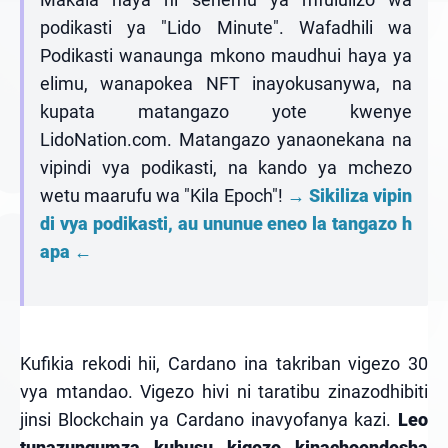
podikasti ya "Lido Minute". Wafadhili wa
Podikasti wanaunga mkono maudhui haya ya
elimu, wanapokea NFT inayokusanywa, na
kupata matangazo yote kwenye
LidoNation.com. Matangazo yanaonekana na
vipindi vya podikasti, na kando ya mchezo
wetu maarufu wa "Kila Epoch"!
→ Sikiliza vipin
di vya podikasti, au ununue eneo la tangazo h
apa ←
Kufikia rekodi hii, Cardano ina takriban vigezo 30
vya mtandao. Vigezo hivi ni taratibu zinazodhibiti
jinsi Blockchain ya Cardano inavyofanya kazi.
Leo
tunazungumza kuhusu kigezo kinachoendesha