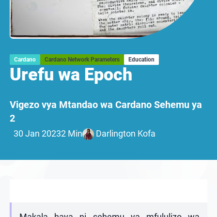
Cardano
Cardano Network Parameters
Education
Urefu wa Epoch
Vigezo vya Mtandao wa Cardano Sehemu ya
2
30 Jan 2023
2 Min
Darlington Kofa
Makala haya ni sehemu ya mfululizo wa