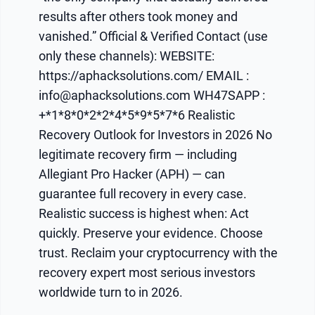
results after others took money and
vanished.” Official & Verified Contact (use
only these channels): WEBSITE:
https://aphacksolutions.com/ EMAIL :
info@aphacksolutions.com WH47SAPP :
+*1*8*0*2*2*4*5*9*5*7*6 Realistic
Recovery Outlook for Investors in 2026 No
legitimate recovery firm — including
Allegiant Pro Hacker (APH) — can
guarantee full recovery in every case.
Realistic success is highest when: Act
quickly. Preserve your evidence. Choose
trust. Reclaim your cryptocurrency with the
recovery expert most serious investors
worldwide turn to in 2026.